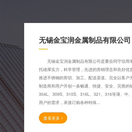
无锡金宝润金属制品有限公司
无锡金宝润金属制品有限公司是重合同守信用单
托雄厚实力，科学管理，先进的营销理念和良好优
推进不锈钢的剪切、加工、配送渠道。完全以客户
制造商和用户开创一条畅通、快捷、安全、完善的销
304L、309S、310S、316L、321、316等
用户的需求，承接订购各种特殊...
查看更多